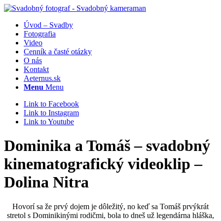
Úvod – Svadby
Fotografia
Video
Cenník a časté otázky
O nás
Kontakt
Aeternus.sk
Menu
Menu
Link to Facebook
Link to Instagram
Link to Youtube
Dominika a Tomáš – svadobný
kinematografický videoklip –
Dolina Nitra
Hovorí sa že prvý dojem je dôležitý, no keď sa Tomáš prvýkrát
stretol s Dominikinými rodičmi, bola to dneš už legendárna hláška,