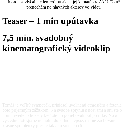
ktorou si získal nie len rodinu ale aj jej kamarátky. Aká? To už
prenechám na hlavných aktérov vo videu.
Teaser – 1 min upútavka
7,5 min. svadobný
kinematografický videoklip
Nechali sme prehovoriť aj
klientov za nás
Tomáš je veľký sympaťák, priniesol uvoľnenú atmosféru a fotenie
bolo príjemným zážitkom. Na svadbe splynul s hosťami a ani ste o
ňom nevedeli ale vždy keď ste ho potrebovali bol po ruke. No a
výsledné fotografie nemohli dopadnúť lepšie, máme zachované
krásne spomienky presne tak ako sme ich cítili.