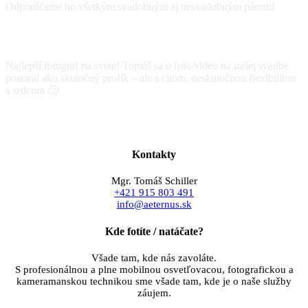
Odporúčame ho všetkým svadobným aj nesvadobným párom!
Marianna a Andrej
svadobné foto
Najlepší fotograf na svete! Tomáš sa o foto/video na našej svadbe
postaral ako skutočný profík – ale s citom, neskutočnou flexibilitou
a srdcom 🙂
Monika a Martin
svadobné foto a video
Kontakty
Mgr. Tomáš Schiller
+421 915 803 491
info@aeternus.sk
Kde fotíte / natáčate?
Všade tam, kde nás zavoláte.
S profesionálnou a plne mobilnou osvetľovacou, fotografickou a
kameramanskou technikou sme všade tam, kde je o naše služby
záujem.