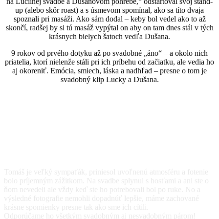
na Luciinej svadbe a Dušanovom pohrebe,“ odštartoval svoj stand-
up (alebo skôr roast) a s úsmevom spomínal, ako sa títo dvaja
spoznali pri masáži. Ako sám dodal – keby bol vedel ako to až
skončí, radšej by si tú masáž vypýtal on aby on tam dnes stál v tých
krásnych bielych šatoch vedľa Dušana.
9 rokov od prvého dotyku až po svadobné „áno“ – a okolo nich
priatelia, ktorí nielenže stáli pri ich príbehu od začiatku, ale vedia ho
aj okoreniť. Emócia, smiech, láska a nadhľad – presne o tom je
svadobný klip Lucky a Dušana.
Nechali sme prehovoriť aj
klientov za nás
Tomáš je veľký sympaťák, priniesol uvoľnenú atmosféru a fotenie
bolo príjemným zážitkom. Na svadbe splynul s hosťami a ani ste o
ňom nevedeli ale vždy keď ste ho potrebovali bol po ruke. No a
výsledné fotografie nemohli dopadnúť lepšie, máme zachované
krásne spomienky presne tak ako sme ich cítili.
Odporúčame ho všetkým svadobným aj nesvadobným párom!