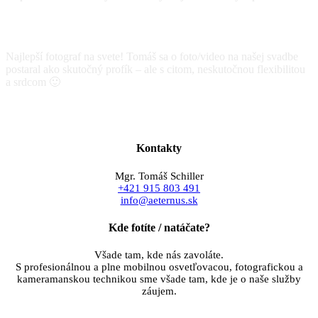
Marianna a Andrej
svadobné foto
Najlepší fotograf na svete! Tomáš sa o foto/video na našej svadbe
postaral ako skutočný profík – ale s citom, neskutočnou flexibilitou
a srdcom 🙂
Monika a Martin
svadobné foto a video
Kontakty
Mgr. Tomáš Schiller
+421 915 803 491
info@aeternus.sk
Kde fotíte / natáčate?
Všade tam, kde nás zavoláte.
S profesionálnou a plne mobilnou osvetľovacou, fotografickou a
kameramanskou technikou sme všade tam, kde je o naše služby
záujem.