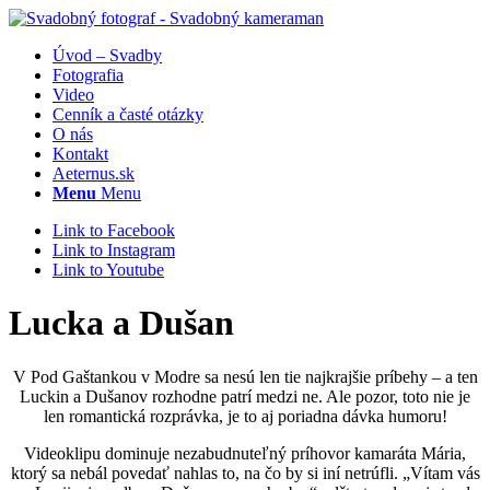
Úvod – Svadby
Fotografia
Video
Cenník a časté otázky
O nás
Kontakt
Aeternus.sk
Menu
Menu
Link to Facebook
Link to Instagram
Link to Youtube
Lucka a Dušan
V Pod Gaštankou v Modre sa nesú len tie najkrajšie príbehy – a ten
Luckin a Dušanov rozhodne patrí medzi ne. Ale pozor, toto nie je
len romantická rozprávka, je to aj poriadna dávka humoru!
Videoklipu dominuje nezabudnuteľný príhovor kamaráta Mária,
ktorý sa nebál povedať nahlas to, na čo by si iní netrúfli. „Vítam vás