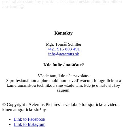
postaral ako skutočný profík – ale s citom, neskutočnou flexibilitou
a srdcom 🙂
Monika a Martin
svadobné foto a video
Kontakty
Mgr. Tomáš Schiller
+421 915 803 491
info@aeternus.sk
Kde fotíte / natáčate?
Všade tam, kde nás zavoláte.
S profesionálnou a plne mobilnou osvetľovacou, fotografickou a
kameramanskou technikou sme všade tam, kde je o naše služby
záujem.
© Copyright - Aeternus Pictures - svadobné fotografické a video -
kinematografické služby
Link to Facebook
Link to Instagram