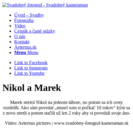
Úvod – Svadby
Fotografia
Video
Cenník a časté otázky
O nás
Kontakt
Aeternus.sk
Menu
Menu
Link to Facebook
Link to Instagram
Link to Youtube
Nikol a Marek
Marek stretol Nikol na jednom tábore, no potom sa ich cesty
rozdelili. Ako sám povedal „musel som si počkať 10 rokov“ kým sa
z novu stretli a potom stačili už len 2 roky aby si povedali svoje áno.
Video: Aeternus pictures | www.svadobny-fotograf-kameraman.sk