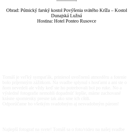
————-
Obrad: Pútnický farský kostol Povýšenia svätého Kríža – Kostol
Dunajská Lužná
Hostina: Hotel Ponteo Rusovce
Nechali sme prehovoriť aj
klientov za nás
Tomáš je veľký sympaťák, priniesol uvoľnenú atmosféru a fotenie
bolo príjemným zážitkom. Na svadbe splynul s hosťami a ani ste o
ňom nevedeli ale vždy keď ste ho potrebovali bol po ruke. No a
výsledné fotografie nemohli dopadnúť lepšie, máme zachované
krásne spomienky presne tak ako sme ich cítili.
Odporúčame ho všetkým svadobným aj nesvadobným párom!
Marianna a Andrej
svadobné foto
Najlepší fotograf na svete! Tomáš sa o foto/video na našej svadbe