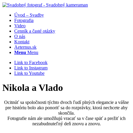
Úvod – Svadby
Fotografia
Video
Cenník a časté otázky
O nás
Kontakt
Aeternus.sk
Menu
Menu
Link to Facebook
Link to Instagram
Link to Youtube
Nikola a Vlado
Ocitnúť sa spoločnosti týchto dvoch ľudí plných elegancie a vášne
pre históriu bolo ako ponoriť sa do rozprávky, ktorá nechcete aby
skončila.
Fotografie nám ale umožňujú vracať sa v čase späť a prežiť ich
nezabudnuteľný deň znovu a znovu.