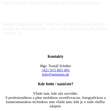
Odporúčame ho všetkým svadobným aj nesvadobným párom!
Marianna a Andrej
svadobné foto
Najlepší fotograf na svete! Tomáš sa o foto/video na našej svadbe
postaral ako skutočný profík – ale s citom, neskutočnou flexibilitou
a srdcom 🙂
Monika a Martin
svadobné foto a video
Kontakty
Mgr. Tomáš Schiller
+421 915 803 491
info@aeternus.sk
Kde fotíte / natáčate?
Všade tam, kde nás zavoláte.
S profesionálnou a plne mobilnou osvetľovacou, fotografickou a
kameramanskou technikou sme všade tam, kde je o naše služby
záujem.