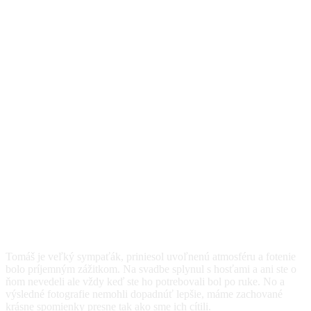
Nechali sme prehovoriť aj
klientov za nás
Tomáš je veľký sympaťák, priniesol uvoľnenú atmosféru a fotenie
bolo príjemným zážitkom. Na svadbe splynul s hosťami a ani ste o
ňom nevedeli ale vždy keď ste ho potrebovali bol po ruke. No a
výsledné fotografie nemohli dopadnúť lepšie, máme zachované
krásne spomienky presne tak ako sme ich cítili.